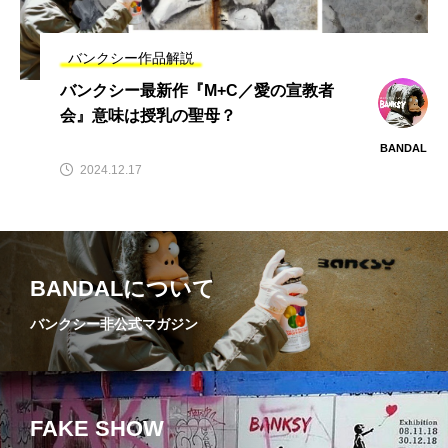
意味は授乳の聖母？
疑・知的財産権侵害の
BANDAL
BANDA
疑いで4人逮捕
2024.12.17
2024.03.09
バンクシー作品解説
バンクシー最新作『M+C／愛の宣教者
TAG LIST
タグ一覧
会』意味は授乳の聖母？
BANDAL
#バンクシー
#バンクシーのネズミ
2024.12.17
#バンクシー・ダズ・ニューヨーク
#バンクシー作品解説
#人種差別問題
BANDALについて
#人道的支援活動
#動物の権利問題
バンクシー非公式マガジン
#反体制・反権威主義
#反戦・平和主義
#反資本主義
#反高額オークション市場
#愛と平和
#日本のバンクシー
FAKE SHOW