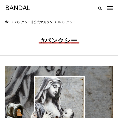
BANDAL
バンクシー非公式マガジン
バンクシー非公式マガジン
#バンクシー
バンクシーって誰？
バンクシーニューヨーク
バンクシー作品
#バンクシー
NEW POST
カテゴリー毎の最新記事
バンクシー作品解説
バンクシーって誰？
バンクシー最新作『M
【偽物バンクシー】偽
+C／愛の宣教者会』
造工房を摘発、詐欺容