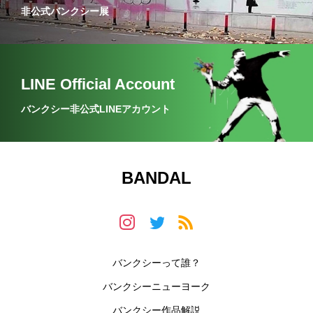
#移民・難民問題
非公式バンクシー展
LINE Official Account
バンクシー非公式LINEアカウント
BANDAL
バンクシーって誰？
バンクシーニューヨーク
バンクシー作品解説