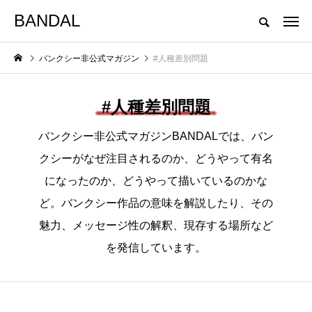
BANDAL
バンクシー非公式マガジン
バンクシー非公式マガジン
#人種差別問題
バンクシーって誰？
バンクシーニューヨーク
バンクシー作品
#人種差別問題
NEW POST
カテゴリー毎の最新記事
バンクシー非公式マガジンBANDALでは、バン
バンクシー作品解説
バンクシーって誰？
クシーがなぜ注目されるのか、どうやって有名
になったのか、どうやって描いているのかな
ど。バンクシー作品の意味を解説したり、その
魅力、メッセージ性の解釈、現存する場所など
を発信しています。
バンクシー最新作『M
【偽物バンクシー】偽
+C／愛の宣教者会』
造工房を摘発、詐欺容