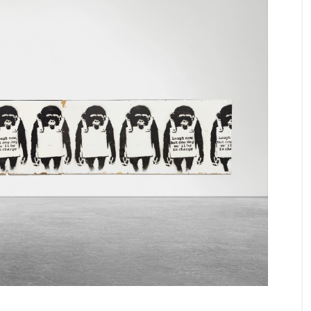
バンクシー作品解説
【猿】バンクシー『Laugh Now』の意
とは？今は笑え