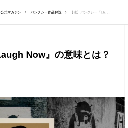
非公式マガジン
バンクシー作品解説
【猿】バンクシー『Laugh Now』の意味とは？今は笑え
NEW POST
カテゴリー毎の最新記事
ugh Now』の意味とは？
説
バンクシーって誰？
バン
ク