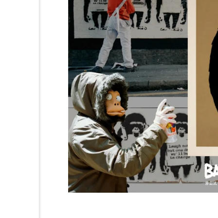
バンクシー最新作『M+
C／愛の宣教者会』意
味は授乳の聖母？
2024.12.17
#バンクシー
#バンクシ