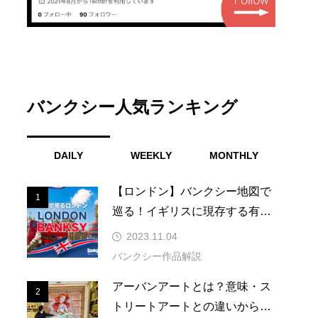
ー「Inflatable
w-Up（インフレ
ルスローアッ
バンクシー人気ランキング
BANDAL
の意味とは？ニ
.07.15
ーク最終日31日
DAILY
WEEKLY
MONTHLY
【ロンドン】バンクシー地図で
1
1
巡る！イギリスに現存する有名
なネズミの作品などの場所
2023.11.04
バンクシー作品解説
アーバンアートとは？意味・ス
2
2
トリートアートとの違いからア
ー作品解説