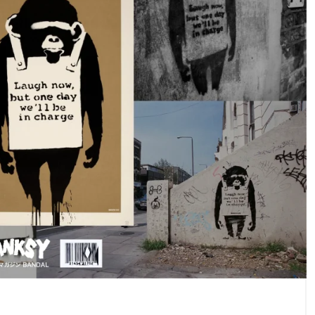
【偽物バンクシー】偽
バンクシ
造工房を摘発、詐欺容
Thro
疑・知的財産権侵害の
BANDAL
BANDAL
ータブ
疑いで4人逮捕
2024.03.09
プ）」
2023
ューヨ
目
TAG LIST
タグ一覧
ーのネズミ
#バンクシー・ダズ・ニューヨーク
#バンクシ