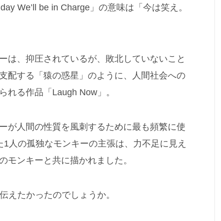
 day We’ll be in Charge」の意味は「今は笑え。
支援活動
#動物の権利問題
#反体制・反権威主義
#
ークション市場
#愛と平和
#日本のバンクシー
#移
ーは、抑圧されているが、敗北していないこと
支配する「猿の惑星」のように、人間社会への
る作品「Laugh Now」。
ーが人間の性質を風刺するために最も頻繁に使
た1人の孤独なモンキーの主張は、力不足に見え
のモンキーと共に描かれました。
何を伝えたかったのでしょうか。