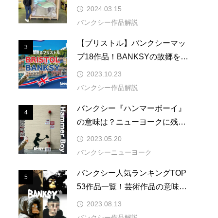
ーバンアーティストの紹介まで
2024.03.15
反戦・平和主義
バンクシー作品解説
民・難民問題
【ブリストル】バンクシーマッ
3
3
プ18作品！BANKSYの故郷を巡
るデジタルツアーへご案内
2023.10.23
バンクシー作品解説
バンクシー『ハンマーボーイ』
4
4
の意味は？ニューヨークに残る
場所はゼイバース近く
2023.05.20
バンクシーニューヨーク
バンクシー人気ランキングTOP
5
5
53作品一覧！芸術作品の意味・
メッセージ性を解説
2023.08.13
バンクシー作品解説