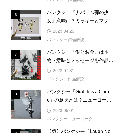
バンクシー『ナパーム弾の少
6
6
女』意味は？ミッキーとマクド
ナルドが連れてくアメリカ化
2023.04.26
バンクシー作品解説
バンクシー『愛とお金』は本
7
7
物？意味とメッセージを作品解
説！壁紙を買ってみた
2023.07.31
バンクシー作品解説
バンクシー「Graffiti is a Crim
8
8
e」の意味とは？ニューヨーク1
日目
2023.05.01
バンクシーニューヨーク
【猿】バンクシー『Laugh No