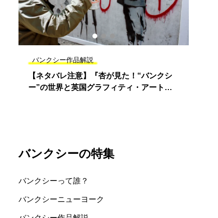
バンクシー作品解説
バン
味
【ネタバレ注意】『杏が見た！“バンクシ
バンクシ
ー”の世界と英国グラフィティ・アートの
Me
旅』BSフジ11月4日20:00~21:55
意味
バンクシーの特集
バンクシーって誰？
バンクシーニューヨーク
バンクシー作品解説